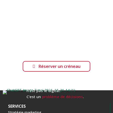
Echangeons sur votre

situation.
En 15 minutes, nous pouvons
identifiez
les leviers prioritaires pour votre
visibilité
et votre croissance.
Réserver un créneau
🛡️ Aucun engagement, juste un échange utile.
Le problème du marketing digital
n'est pas le digital.
C'est un
problème de décisions
.
SERVICES
Stratégie marketing